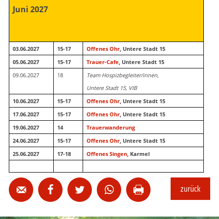
Juni 2027
03.06.2027
15-17
Offenes Ohr
, Untere Stadt 15
05.06.2027
15-17
Trauer-Cafe
, Untere Stadt 15
09.06.2027
18
Team Hospizbegleiter/innen,
Untere Stadt 15, VIB
10.06.2027
15-17
Offenes Ohr
, Untere Stadt 15
17.06.2027
15-17
Offenes Ohr
, Untere Stadt 15
19.06.2027
14
Trauerwanderung
24.06.2027
15-17
Offenes Ohr
, Untere Stadt 15
25.06.2027
17-18
Offenes Singen
, Karmel
zurück




