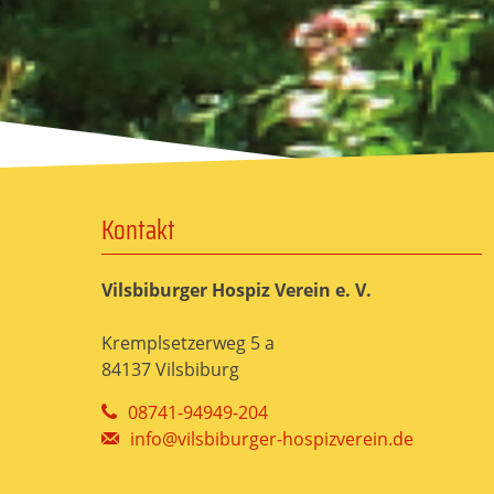
Kontakt
Vilsbiburger Hospiz Verein e. V.
Kremplsetzerweg 5 a
84137 Vilsbiburg
08741-94949-204
info@vilsbiburger-hospizverein.de