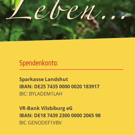
Spendenkonto:
Sparkasse Landshut
IBAN: DE25 7435 0000 0020 183917
BIC: BYLADEM1LAH
VR-Bank Vilsbiburg eG
IBAN: DE18 7439 2300 0000 2065 98
BIC GENODEF1VBV