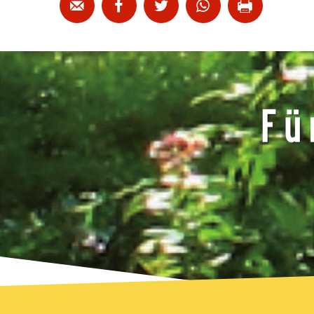




