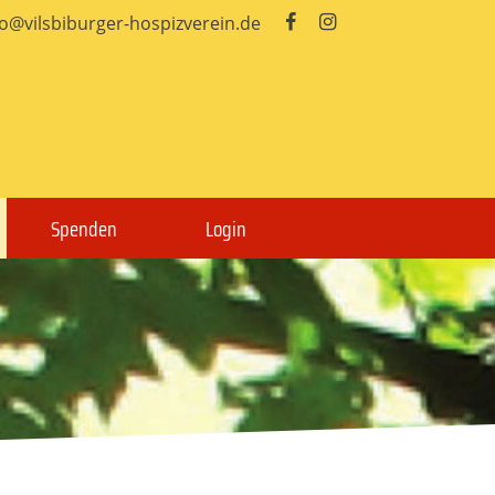
fo@vilsbiburger-hospizverein.de


Spenden
Login