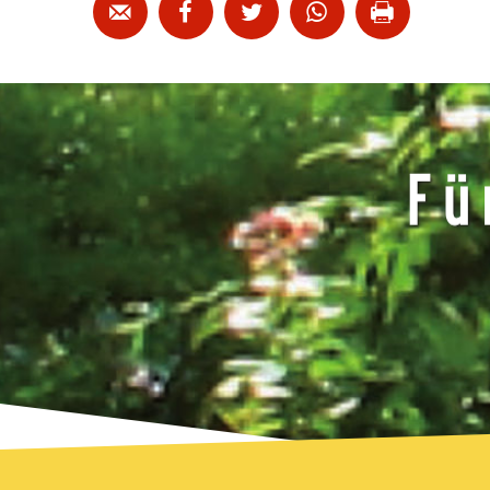




