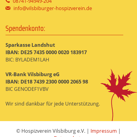
08741-94949-204
info@vilsbiburger-hospizverein.de
Spendenkonto:
Sparkasse Landshut
IBAN: DE25 7435 0000 0020 183917
BIC: BYLADEM1LAH
VR-Bank Vilsbiburg eG
IBAN: DE18 7439 2300 0000 2065 98
BIC GENODEF1VBV
Wir sind dankbar für jede Unterstützung.
© Hospizverein Vilsbiburg e.V.
|
Impressum
|