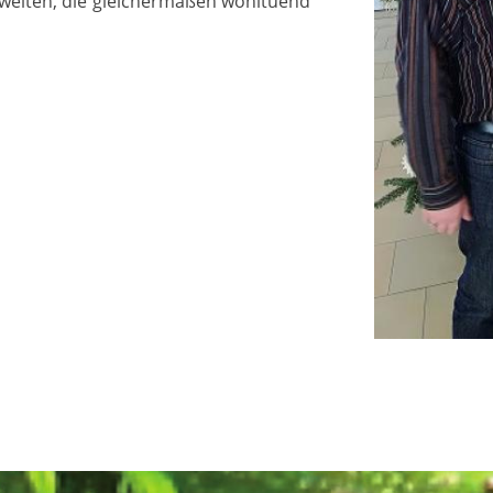
welten, die gleichermaßen wohltuend