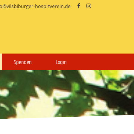
fo@vilsbiburger-hospizverein.de


Spenden
Login