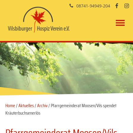
08741-94949-204


Home
/
Aktuelles
/
Archiv
/ Pfarrgemeinderat Moosen/Vils spendet
Kräuterbuchsenerlös
Pfarrgemeinderat Moosen/Vils