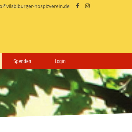
fo@vilsbiburger-hospizverein.de


Spenden
Login