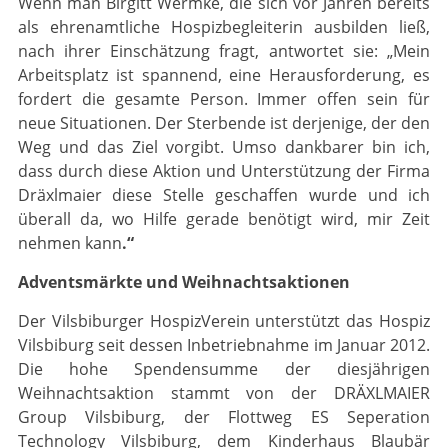
Wenn man Birgitt Wermke, die sich vor Jahren bereits
als ehrenamtliche Hospizbegleiterin aus­bilden ließ,
nach ihrer Einschätzung fragt, antwortet sie: „Mein
Arbeitsplatz ist spannend, eine Herausforderung, es
fordert die gesamte Person. Immer offen sein für
neue Situationen. Der Sterbende ist derjenige, der den
Weg und das Ziel vorgibt. Umso dankbarer bin ich,
dass durch diese Aktion und Unterstützung der Firma
Dräxlmaier diese Stelle geschaffen wurde und ich
überall da, wo Hilfe gerade benötigt wird, mir Zeit
nehmen kann
.“
Adventsmärkte und Weihnachtsaktionen
Der Vilsbiburger HospizVerein unterstützt das Hospiz
Vilsbiburg seit dessen Inbetrieb­nahme im Januar 2012.
Die hohe Spendensumme der diesjährigen
Weihnachtsaktion stammt von der DRÄXLMAIER
Group Vilsbiburg, der Flottweg ES Seperation
Technology Vilsbi­burg, dem Kinderhaus Blaubär