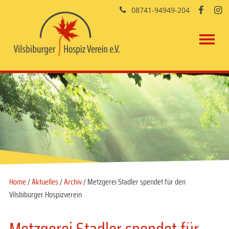
08741-94949-204


Home
/
Aktuelles
/
Archiv
/ Metzgerei Stadler spendet für den
Vilsbiburger Hospizverein
Metzgerei Stadler spendet für