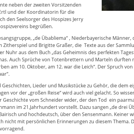
onnte neben der zweiten Vorsitzenden
rtl und der Koordinatorin für die
ch den Seelsorger des Hospizes Jerry
Hospizvereins begrüßen.
sangsgruppe, „de Übabliema“ , Niederbayerische Männer, 
m Zitherspiel und Brigitte Graßer, die Texte aus der Sammlun
ter Nuhr aus dem Buch „das Geheimnis des perfekten Tages
as. Auch Sprüche von Totenbrettern und Marteln durften nic
rben am 10. Oktober, am 12. war die Leich“. Der Spruch von e
ar“.
 Geschichten, Lieder und Musikstücke zu Gehör, die dem e
en vor der „großen Reise“ wird auch viel gelacht. So wissen
der Geschichte vom Schneider wider, der den Tod ein paarmal
enmann im 21.Jahrhundert vorstellt. Dazu sangen „de drei 
uf Bairisch und hochdeutsch, über den Sensenmann. Keiner w
ch nicht mit persönlichen Erinnerungen zu diesem Thema. Di
rvorragend.