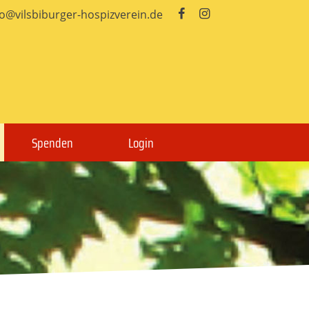
fo@vilsbiburger-hospizverein.de


Spenden
Login