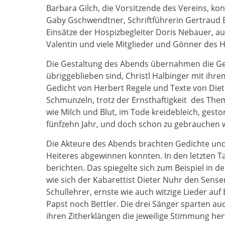
Barbara Gilch, die Vorsitzende des Vereins, k
Gaby Gschwendtner, Schriftführerin Gertraud E
Einsätze der Hospizbegleiter Doris Nebauer, au
Valentin und viele Mitglieder und Gönner des 
Die Gestaltung des Abends übernahmen die Ge
übriggeblieben sind, Christl Halbinger mit ihre
Gedicht von Herbert Regele und Texte von Die
Schmunzeln, trotz der Ernsthaftigkeit des Them
wie Milch und Blut, im Tode kreidebleich, gesto
fünfzehn Jahr, und doch schon zu gebrauchen w
Die Akteure des Abends brachten Gedichte und
Heiteres abgewinnen konnten. In den letzten Tag
berichten. Das spiegelte sich zum Beispiel in 
wie sich der Kabarettist Dieter Nuhr den Sens
Schullehrer, ernste wie auch witzige Lieder a
Papst noch Bettler. Die drei Sänger sparten au
ihren Zitherklängen die jeweilige Stimmung he