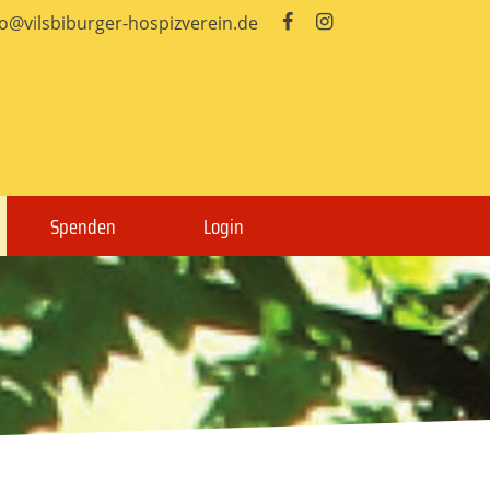
fo@vilsbiburger-hospizverein.de


Spenden
Login