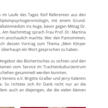
ch im Laufe des Tages fünf Referenten aus den
Diplompsychogerontologin, mit einem Grund-
lliativmedizin ins Auge, bevor gegen Mittag Dr.
m. Am Nachmittag sprach Frau Prof. Dr. Martina
ildern anschaulich machte. Wer den Pantomimen,
 nach dessen Vortrag zum Thema „Mein Körper
ne überhaupt ein Wort gesprochen zu haben.
s Angebot des Büchertisches zu sichten und den
ie Damen vom Service im Trachtenkulturzentrum
Geschehen gesammelt werden konnten.
ereins e.V. Brigitte Graßer und Jerry Valentin
. So richtete sich ihr Dank nicht nur an die
em auch an diejenigen, die die vielen kleinen