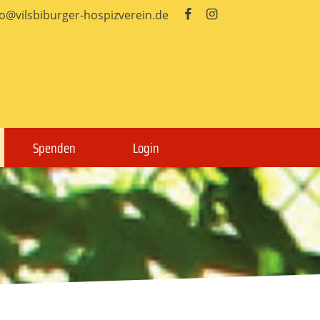
fo@vilsbiburger-hospizverein.de


Spenden
Login