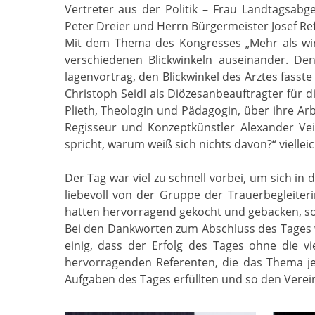
Vertreter aus der Politik – Frau Landtagsabg
Peter Dreier und Herrn Bürgermeister Josef Re
Mit dem Thema des Kongresses „Mehr als wir b
verschiedenen Blickwinkeln auseinander. D
lagenvortrag, den Blickwinkel des Arztes fasst
Christoph Seidl als Diözesanbeauftragter für 
Plieth, Theologin und Pädagogin, über ihre Ar
Regisseur und Konzeptkünstler Alexander Ve
spricht, warum weiß sich nichts davon?“ viell
Der Tag war viel zu schnell vorbei, um sich i
liebevoll von der Gruppe der Trauerbegleiter
hatten hervorragend gekocht und gebacken, so
Bei den Dankworten zum Abschluss des Tages wa
einig, dass der Erfolg des Tages ohne die v
hervorragenden Referenten, die das Thema jed
Aufgaben des Tages erfüllten und so den Verei