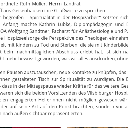
eordnete Ruth Müller, Herrn Landrat
ff aus Geisenhausen ihre Grußworte zu sprechen.
egreifen – Spiritualität in der Hospizarbeit“ setzten si
en Anfang machte Kathrin Lübke, Diplompädagogin und 
e OA Wolfgang Sandtner, Facharzt für Anästhesiologie und Pa
die Hospizseelsorge die Perspektive des Theologen einnah
beit mit Kindern zu Tod und Sterben, die sie mit Kinderb
it beim nachmittäglichen Abschluss erlebt hat, ist sich
eicht mehr bewusst geworden, was wir alles ausdrücken, oh
n den Pausen auszutauschen, neue Kontakte zu knüpfen, da
innen gestalteten Tisch zur Spiritualität zu würdigen. D
 dass in der Mittagspause wieder Kräfte für das weitere 
ren sich die beiden Vorsitzenden des Vilsbiburger Hospiz V
ielen engagierten Helferinnen nicht möglich gewesen wäre
er auf seine Art auf den Punkt brachten, sondern vor all
n nach außen sichtbar repräsentierten.