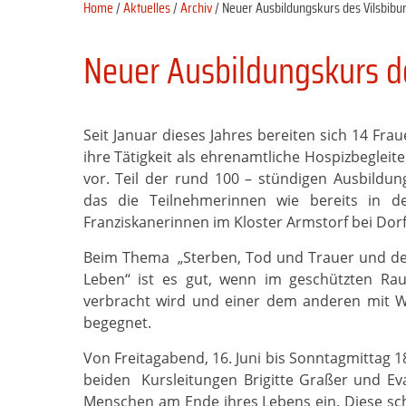
Home
/
Aktuelles
/
Archiv
/ Neuer Ausbildungskurs des Vilsbibu
Neuer Ausbildungskurs de
Seit Januar dieses Jahres bereiten sich 14 Fr
ihre Tätigkeit als ehrenamtliche Hospizbegleite
vor. Teil der rund 100 – stündigen Ausbild
das die Teilnehmerinnen wie bereits in d
Franziskanerinnen im Kloster Armstorf bei Dor
Beim Thema „Sterben, Tod und Trauer und d
Leben“ ist es gut, wenn im geschützten R
verbracht wird und einer dem anderen mit 
begegnet.
Von Freitagabend, 16. Juni bis Sonntagmittag 18.
beiden Kursleitungen Brigitte Graßer und Eva
Menschen am Ende ihres Lebens ein. Diese sch