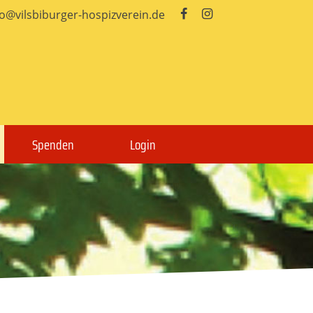
fo@vilsbiburger-hospizverein.de


Spenden
Login