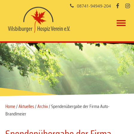
08741-94949-204


Home
/
Aktuelles
/
Archiv
/ Spendenübergabe der Firma Auto-
Brandlmeier
Spendenübergabe der Firma