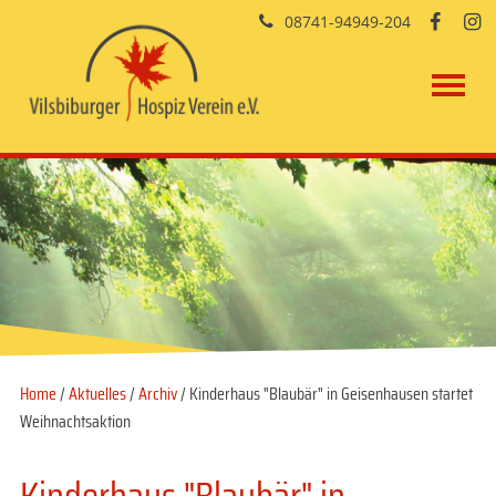
08741-94949-204


Home
/
Aktuelles
/
Archiv
/ Kinderhaus "Blaubär" in Geisenhausen startet
Weihnachtsaktion
Kinderhaus "Blaubär" in