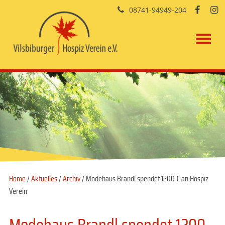
08741-94949-204


Home
/
Aktuelles
/
Archiv
/ Modehaus Brandl spendet 1200 € an Hospiz
Verein
Modehaus Brandl spendet 1200