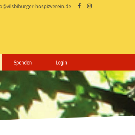
fo@vilsbiburger-hospizverein.de


Spenden
Login