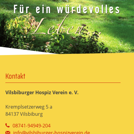
Kontakt
Vilsbiburger Hospiz Verein e. V.
Kremplsetzerweg 5 a
84137 Vilsbiburg
08741-94949-204
info@vilsbiburger-hospizverein.de