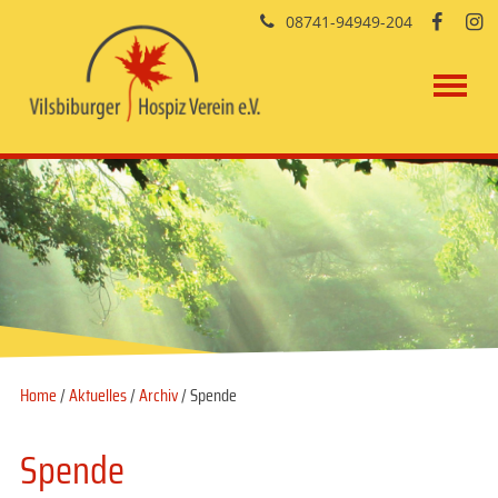
08741-94949-204


Home
/
Aktuelles
/
Archiv
/ Spende
Spende