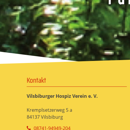
Kontakt
Vilsbiburger Hospiz Verein e. V.
Kremplsetzerweg 5 a
84137 Vilsbiburg
08741-94949-204