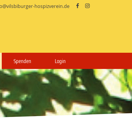
fo@vilsbiburger-hospizverein.de


Spenden
Login