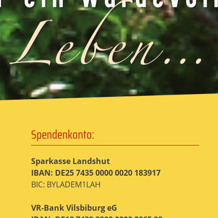
Spendenkonto:
Sparkasse Landshut
IBAN: DE25 7435 0000 0020 183917
BIC: BYLADEM1LAH
VR-Bank Vilsbiburg eG