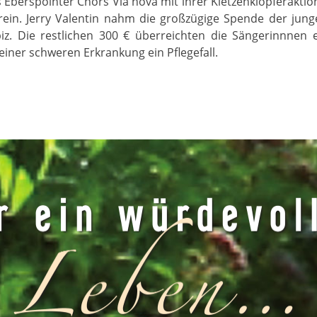
Eberspointer Chors Via nova mit ihrer Kletzenklopferaktion
erein. Jerry Valentin nahm die großzügige Spende der jun
z. Die restlichen 300 € überreichten die Sängerinnnen 
 einer schweren Erkrankung ein Pflegefall.