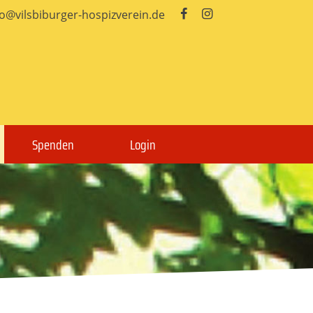
fo@vilsbiburger-hospizverein.de


Spenden
Login