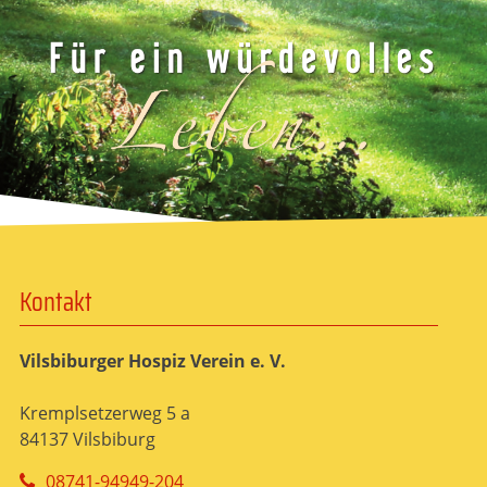
Kontakt
Vilsbiburger Hospiz Verein e. V.
Kremplsetzerweg 5 a
84137 Vilsbiburg
08741-94949-204