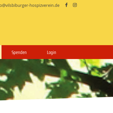
fo@vilsbiburger-hospizverein.de


Spenden
Login