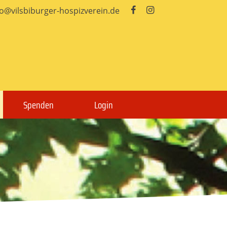
fo@vilsbiburger-hospizverein.de


Spenden
Login