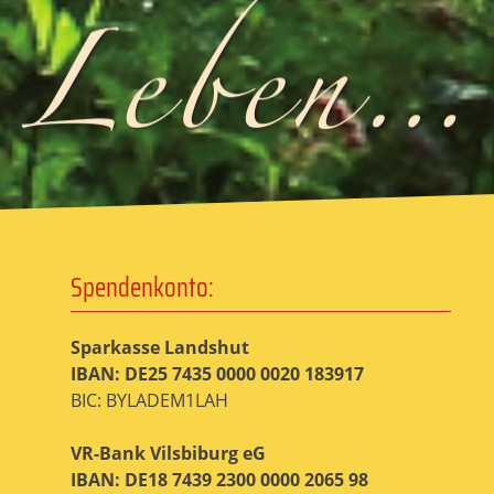
Spendenkonto:
Sparkasse Landshut
IBAN: DE25 7435 0000 0020 183917
BIC: BYLADEM1LAH
VR-Bank Vilsbiburg eG
IBAN: DE18 7439 2300 0000 2065 98