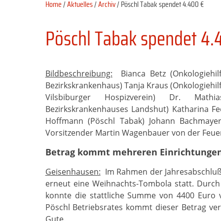
Home
/
Aktuelles
/
Archiv
/ Pöschl Tabak spendet 4.400 €
Pöschl Tabak spendet 4.
Bildbeschreibung:
Bianca Betz (Onkologiehilf
Bezirkskrankenhaus) Tanja Kraus (Onkologiehilf
Vilsbiburger Hospizverein) Dr. Mat
Bezirkskrankenhauses Landshut) Katharina Fe
Hoffmann (Pöschl Tabak) Johann Bachmaye
Vorsitzender Martin Wagenbauer von der Feuer
Betrag kommt mehreren Einrichtungen
Geisenhausen:
Im Rahmen der Jahresabschlußf
erneut eine Weihnachts-Tombola statt. Durch 
konnte die stattliche Summe von 4400 Euro 
Pöschl Betriebsrates kommt dieser Betrag v
Gute.