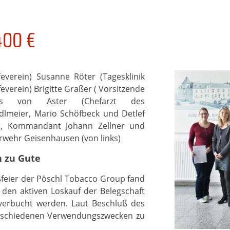
400 €
everein) Susanne Röter (Tagesklinik
everein) Brigitte Graßer ( Vorsitzende
hias von Aster (Chefarzt des
dlmeier, Mario Schöfbeck und Detlef
r, Kommandant Johann Zellner und
wehr Geisenhausen (von links)
 zu Gute
eier der Pöschl Tobacco Group fand
den aktiven Loskauf der Belegschaft
verbucht werden. Laut Beschluß des
erschiedenen Verwendungszwecken zu