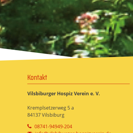
Kontakt
Vilsbiburger Hospiz Verein e. V.
Kremplsetzerweg 5 a
84137 Vilsbiburg
08741-94949-204