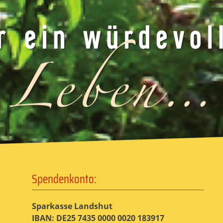
Spendenkonto:
Sparkasse Landshut
IBAN: DE25 7435 0000 0020 183917