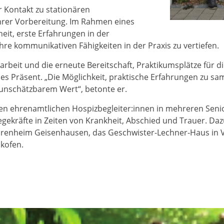
r Kontakt zu stationären
ihrer Vorbereitung. Im Rahmen eines
eit, erste Erfahrungen in der
re kommunikativen Fähigkeiten in der Praxis zu vertiefen.
beit und die erneute Bereitschaft, Praktikumsplätze für di
ines Präsent. „Die Möglichkeit, praktische Erfahrungen zu s
 unschätzbarem Wert“, betonte er.
einen ehrenamtlichen Hospizbegleiter:innen in mehreren Sen
gekräfte in Zeiten von Krankheit, Abschied und Trauer. Da
renheim Geisenhausen, das Geschwister-Lechner-Haus in Vi
lkofen.