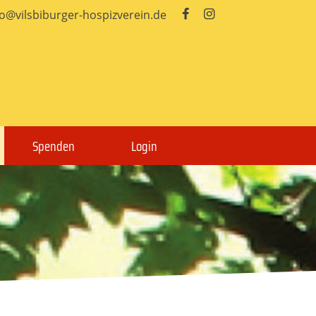
fo@vilsbiburger-hospizverein.de


Spenden
Login