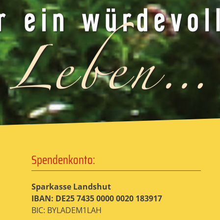
Spendenkonto:
Sparkasse Landshut
IBAN: DE25 7435 0000 0020 183917
BIC: BYLADEM1LAH