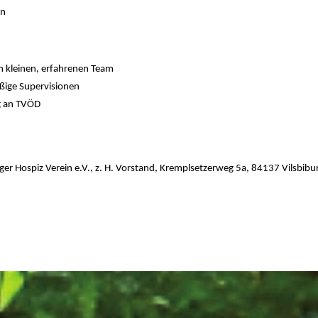
in
em kleinen, erfahrenen Team
ßige Supervisionen
g an TVÖD
ger Hospiz Verein e.V.,
z. H. Vorstand,
Kremplsetzerweg 5a,
84137 Vilsbibu