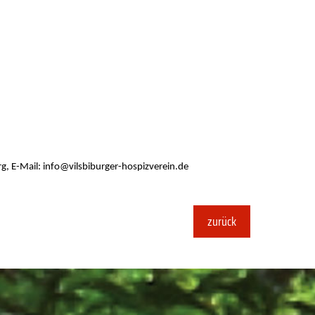
rg,
E-Mail: info@vilsbiburger-hospizverein.de
zurück