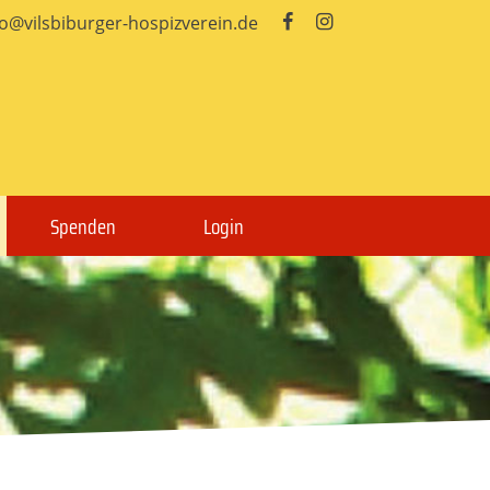
fo@vilsbiburger-hospizverein.de


Spenden
Login