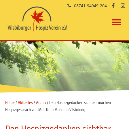
08741-94949-204


Home
/
Aktuelles
/
Archiv
/ Den Hospizgedanken sichtbar machen
Hospizgespräch von MdL Ruth Müller in Vilsbiburg
Den Hospizgedanken sichtbar