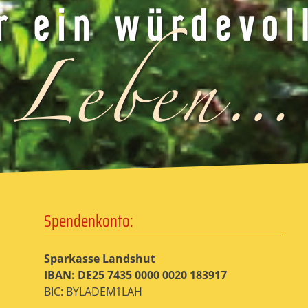
Spendenkonto:
Sparkasse Landshut
IBAN: DE25 7435 0000 0020 183917
BIC: BYLADEM1LAH