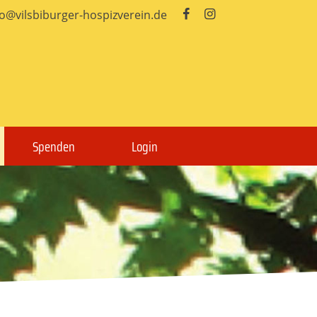
fo@vilsbiburger-hospizverein.de


Spenden
Login