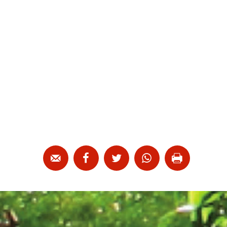




