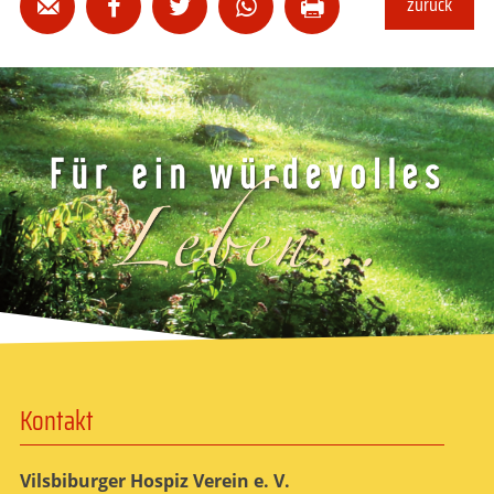
zurück





Kontakt
Vilsbiburger Hospiz Verein e. V.