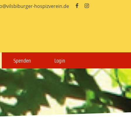
fo@vilsbiburger-hospizverein.de


Spenden
Login