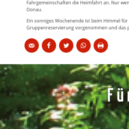
Fahrgemeinschaften die Heimfahrt an. Nur weni
Donau.
Ein sonniges Wochenende ist beim Himmel für 20
Gruppenreservierung vorgenommen und das pass




