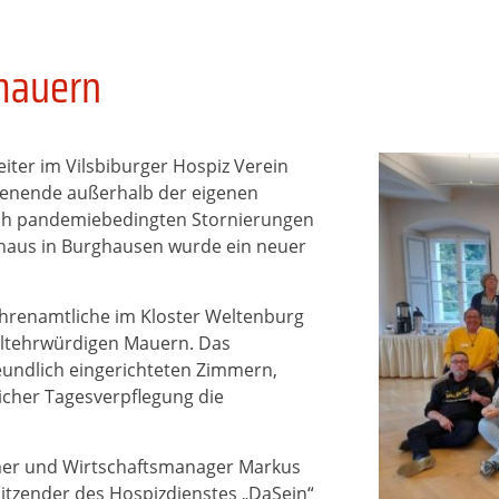
rmauern
ter im Vilsbiburger Hospiz Verein
chenende außerhalb der eigenen
ch pandemiebedingten Stornierungen
shaus in Burghausen wurde ein neuer
renamtliche im Kloster Weltenburg
altehrwürdigen Mauern. Das
reundlich eingerichteten Zimmern,
cher Tagesverpflegung die
er und Wirtschaftsmanager Markus
rsitzender des Hospizdienstes „DaSein“