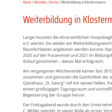
Home
/
Aktuelles
/
Archiv
/ Weiterbildung in Klostermauern
Weiterbildung in Kloste
Lange mussten die ehrenamtlichen Hospizbeglei
e.V. warten, bis wieder ein Weiterbildungswo
Räumlichkeiten angeboten werden konnte. Na
2020 auf der Fraueninsel und 2021 im Bildung
Anlauf genommen – dieses Mal erfolgreich.
Am vergangenen Wochenende kamen fast 30 Eh
zusam­men und genossen die Gastlichkeit der 
Gästehaus „St. Georg“ rief mit seinen hellen, f
einem großzügigen Tagungsraum und vortreffli
Begeisterung der Gruppe hervor.
Der Freitagabend wurde durch den Unternehm
C. Müller geprägt. In seiner Rolle als erster Vo