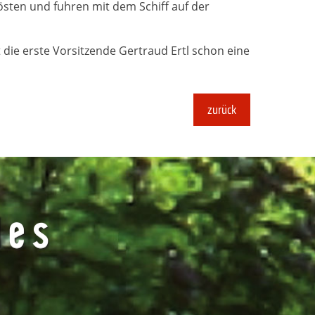
östen und fuhren mit dem Schiff auf der
 die erste Vorsitzende Gertraud Ertl schon eine
zurück