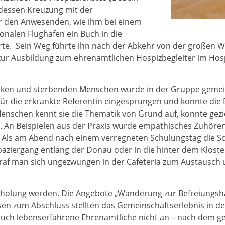
dessen Kreuzung mit der
 er den Anwesenden, wie ihm bei einem
onalen Flughafen ein Buch in die
erte. Sein Weg führte ihn nach der Abkehr von der großen W
r Ausbildung zum ehrenamtlichen Hospiz­begleiter im Hos­piz
ken und sterbenden Menschen wurde in der Gruppe gemein
 für die erkrankte Referentin eingesprungen und konnte die
Menschen kennt sie die Thematik von Grund auf, konnte gez
n. An Beispielen aus der Praxis wurde empathisches Zuhör
er. Als am Abend nach einem verregneten Schulungstag die 
paziergang entlang der Donau oder in die hinter dem Klos
traf man sich ungezwungen in der Cafeteria zum Austausch 
holung werden. Die Angebote „Wanderung zur Befreiungshal
n zum Abschluss stellten das Gemeinschaftserlebnis in d
uch lebenserfahrene Ehrenamtliche nicht an – nach dem g