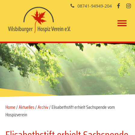
08741-94949-204


Home
/
Aktuelles
/
Archiv
/ Elisabethstift erhielt Sachspende vom
Hospizverein
Elisabethstift erhielt Sachspende