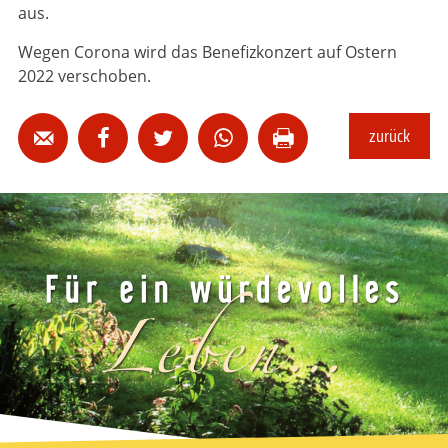
aus.
Wegen Corona wird das Benefizkonzert auf Ostern
2022 verschoben.
zurück




