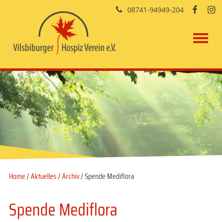
08741-94949-204


Home
/
Aktuelles
/
Archiv
/ Spende Mediflora
Spende Mediflora